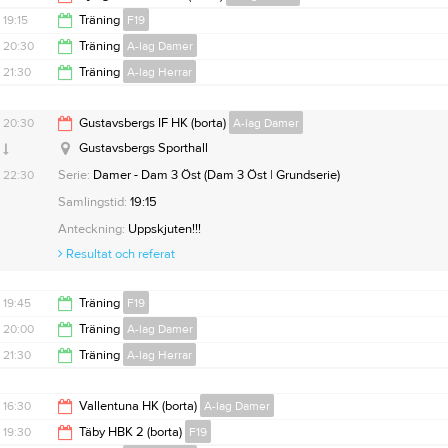
18:00
19:15
Träning
F19
20:00
20:30
Träning
A-lag Damer
21:00
21:30
Träning
A-lag Herrar
22:00
23:00
20:30
Gustavsbergs IF HK (borta)
A-lag Damer
Gustavsbergs Sporthall
22:30
Serie:
Damer - Dam 3 Öst (Dam 3 Öst | Grundserie)
Samlingstid:
19:15
Anteckning:
Uppskjuten!!!
Resultat och referat
19:45
Träning
F19
20:00
Träning
A-lag Damer
21:30
21:30
Träning
A-lag Herrar
21:30
23:00
16:30
Vallentuna HK (borta)
A-lag Damer
19:30
Täby HBK 2 (borta)
F19