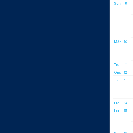
Sön
9
Mån
10
Tis
11
Ons
12
Tor
13
Fre
14
Lör
15