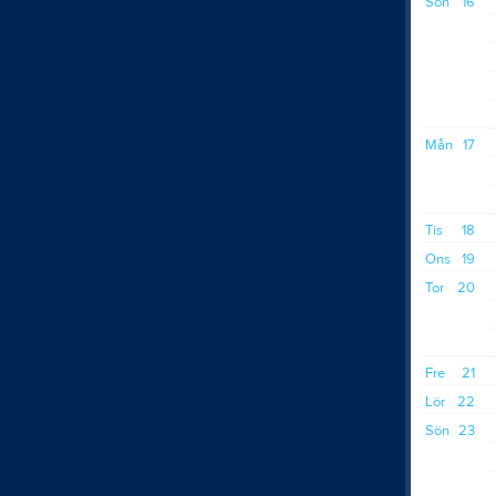
Sön
16
Mån
17
Tis
18
Ons
19
Tor
20
Fre
21
Lör
22
Sön
23