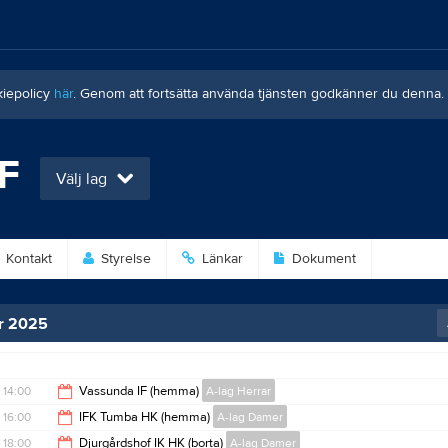
kiepolicy
här
. Genom att fortsätta använda tjänsten godkänner du denna.
HF
Välj lag
Kontakt
Styrelse
Länkar
Dokument
r 2025
14:00
Vassunda IF (hemma)
A-lag Herrar
16:00
IFK Tumba HK (hemma)
A-lag Damer
16:00
18:00
Djurgårdshof IK HK (borta)
A-lag Damer