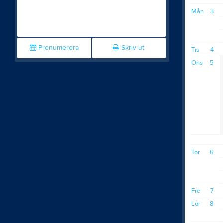
Mån
3
Prenumerera
Skriv ut
Tis
4
Ons
5
Tor
6
Fre
7
Lör
8