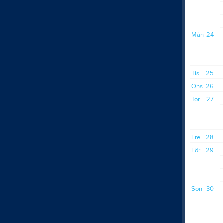
Mån
24
Tis
25
Ons
26
Tor
27
Fre
28
Lör
29
Sön
30