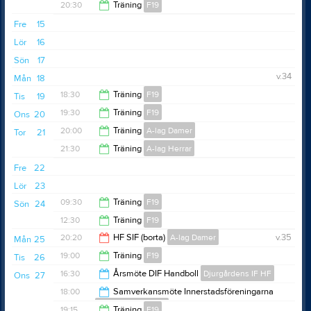
20:30
Träning
F19
20:30
Fre
15
22:00
Lör
16
Sön
17
v.34
Mån
18
18:30
Träning
F19
Tis
19
19:30
Träning
F19
Ons
20
19:30
20:00
Träning
A-lag Damer
Tor
21
21:00
21:30
Träning
A-lag Herrar
21:30
Fre
22
23:00
Lör
23
09:30
Träning
F19
Sön
24
12:30
Träning
F19
11:00
20:20
HF SIF (borta)
A-lag Damer
v.35
Mån
25
13:45
19:00
Träning
F19
Tis
26
22:20
16:30
Årsmöte DIF Handboll
Djurgårdens IF HF
Ons
27
20:00
18:00
Samverkansmöte Innerstadsföreningarna
Djurgårdens IF HF
17:30
19:15
Träning
F19