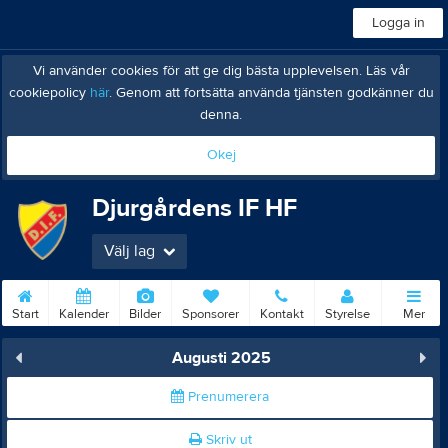
Logga in
Vi använder cookies för att ge dig bästa upplevelsen. Läs vår
cookiepolicy
här
. Genom att fortsätta använda tjänsten godkänner du
denna.
Okej
Djurgårdens IF HF
Välj lag
Start
Kalender
Bilder
Sponsorer
Kontakt
Styrelse
Mer
Augusti 2025
Prenumerera
Skriv ut