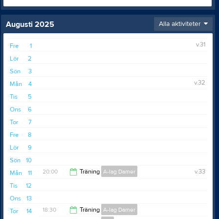
Augusti 2025
Alla aktiviteter
v.31
Fre
1
Lör
2
Sön
3
v.32
Mån
4
Tis
5
Ons
6
Tor
7
Fre
8
Lör
9
Sön
10
20:00
Träning
A-lag Damer
v.33
Mån
11
Tis
12
21:30
Ons
13
18:30
Träning
A-lag Damer
Tor
14