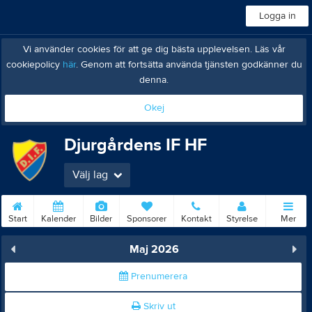
Logga in
Vi använder cookies för att ge dig bästa upplevelsen. Läs vår
cookiepolicy
här
. Genom att fortsätta använda tjänsten godkänner du
denna.
Okej
Djurgårdens IF HF
Välj lag
Start
Kalender
Bilder
Sponsorer
Kontakt
Styrelse
Mer
Maj 2026
Prenumerera
Skriv ut