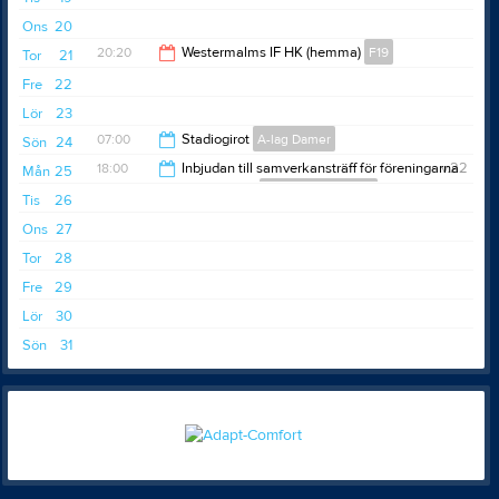
21:30
Ons
20
20:20
Westermalms IF HK (hemma)
F19
Tor
21
Fre
22
22:20
Lör
23
07:00
Stadiogirot
A-lag Damer
Sön
24
18:00
Inbjudan till samverkansträff för föreningarna
v.22
Mån
25
inom Djurgården
Djurgårdens IF HF
14:00
Tis
26
20:30
Ons
27
Tor
28
Fre
29
Lör
30
Sön
31