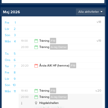
Maj 2026
Alla aktiviteter
v.18
Fre
1
Lör
2
Sön
3
19:00
Träning
F19
v.19
Mån
4
20:00
Träning
A-lag Damer
21:00
Tis
5
21:30
Ons
6
20:20
Årsta AIK HF (hemma)
F19
Tor
7
Fre
8
22:20
Lör
9
Sön
10
19:40
Träning
F19
v.20
Mån
11
20:00
Träning
A-lag Damer
21:30
Högdalshallen