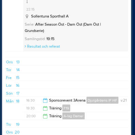
21:30
22:15
Sollentuna Sporthall A
Serie:
After Season Öst - Dam Öst (Dam Öst |
Grundserie)
Samlingstid:
19:15
Resultat och referat
Ons
13
Tor
14
Fre
15
Lör
16
Sön
17
16:30
Sponsorevent 3Arena
Djurgårdens IF HF
v.21
Mån
18
19:30
Träning
F19
22:00
20:00
Träning
A-lag Damer
21:30
Tis
19
21:30
Ons
20