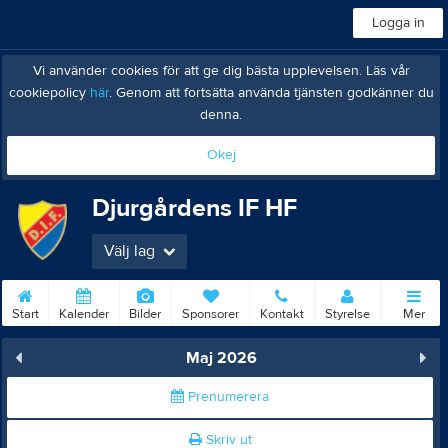
Logga in
Vi använder cookies för att ge dig bästa upplevelsen. Läs vår
cookiepolicy
här
. Genom att fortsätta använda tjänsten godkänner du
denna.
Okej
Djurgårdens IF HF
Välj lag
Start
Kalender
Bilder
Sponsorer
Kontakt
Styrelse
Mer
Maj 2026
Prenumerera
Skriv ut