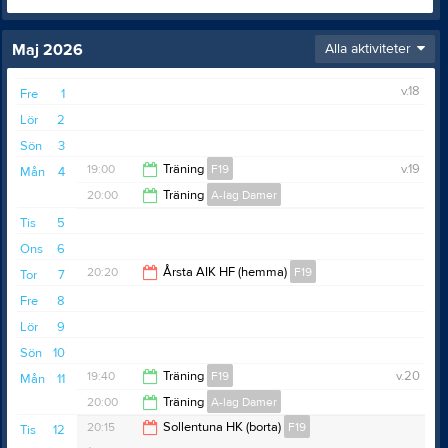
Maj 2026
Alla aktiviteter
v.18
Fre
1
Lör
2
Sön
3
19:00
Träning
F19
v.19
Mån
4
20:00
Träning
A-lag Damer
21:00
Tis
5
21:30
Ons
6
20:20
Årsta AIK HF (hemma)
F19
Tor
7
Fre
8
22:20
Lör
9
Sön
10
19:40
Träning
F19
v.20
Mån
11
20:00
Träning
A-lag Damer
21:30
20:15
Sollentuna HK (borta)
F19
Tis
12