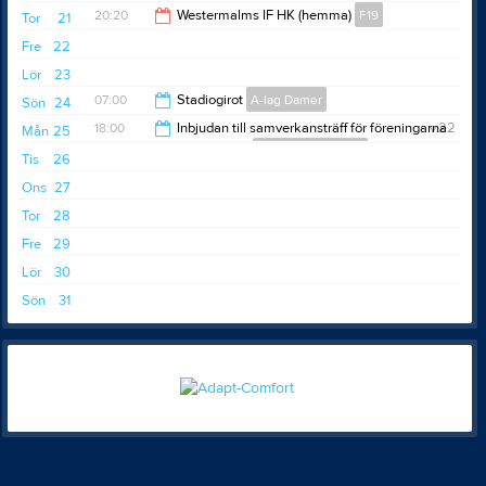
20:20
Westermalms IF HK (hemma)
F19
Tor
21
Fre
22
22:20
Lör
23
07:00
Stadiogirot
A-lag Damer
Sön
24
18:00
Inbjudan till samverkansträff för föreningarna
v.22
Mån
25
inom Djurgården
Djurgårdens IF HF
14:00
Tis
26
20:30
Ons
27
Tor
28
Fre
29
Lör
30
Sön
31