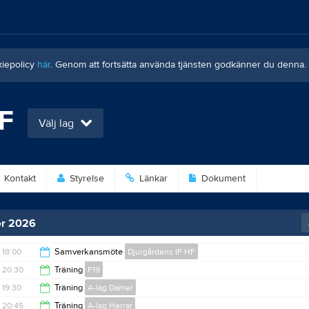
kiepolicy
här
. Genom att fortsätta använda tjänsten godkänner du denna.
HF
Välj lag
Kontakt
Styrelse
Länkar
Dokument
r 2026
18:00
Samverkansmöte
Djurgårdens IF HF
20:30
Träning
F19
20:00
19:30
Träning
A-lag Damer
22:00
20:45
Träning
A-lag Herrar