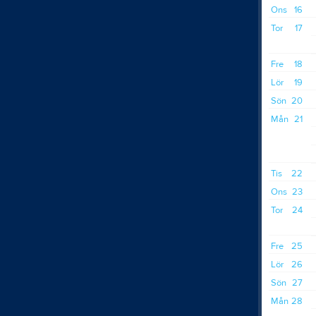
Ons
16
Tor
17
Fre
18
Lör
19
Sön
20
Mån
21
Tis
22
Ons
23
Tor
24
Fre
25
Lör
26
Sön
27
Mån
28