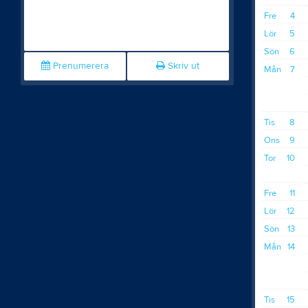
Fre
4
Lör
5
Sön
6
Prenumerera
Skriv ut
Mån
7
Tis
8
Ons
9
Tor
10
Fre
11
Lör
12
Sön
13
Mån
14
Tis
15