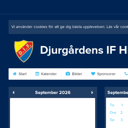
Vi använder cookies för att ge dig bästa upplevelsen. Läs vår coo
Djurgårdens IF 
Start
Kalender
Bilder
Sponsorer
September 2026
Septembe
Tis
1
Ons
2
Tor
3