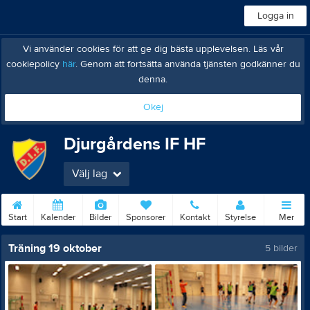
Logga in
Vi använder cookies för att ge dig bästa upplevelsen. Läs vår
cookiepolicy
här
. Genom att fortsätta använda tjänsten godkänner du
denna.
Okej
Djurgårdens IF HF
Välj lag
Start
Kalender
Bilder
Sponsorer
Kontakt
Styrelse
Mer
Träning 19 oktober
5 bilder