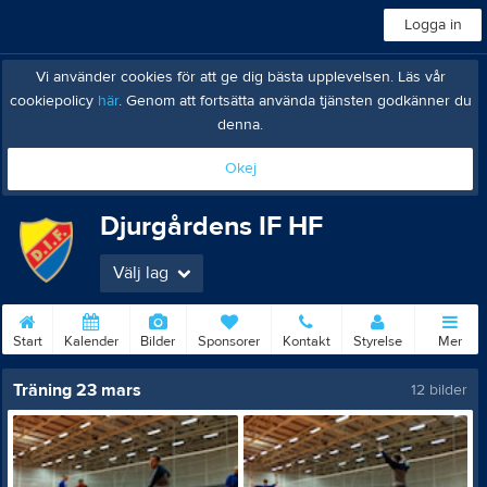
Logga in
Vi använder cookies för att ge dig bästa upplevelsen. Läs vår
cookiepolicy
här
. Genom att fortsätta använda tjänsten godkänner du
denna.
Okej
Djurgårdens IF HF
Välj lag
Start
Kalender
Bilder
Sponsorer
Kontakt
Styrelse
Mer
Träning 23 mars
12 bilder